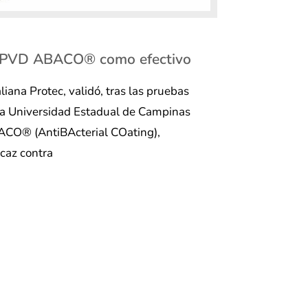
o PVD ABACO®️ como efectivo
iana Protec, validó, tras las pruebas
e la Universidad Estadual de Campinas
ACO®️ (AntiBActerial COating),
icaz contra