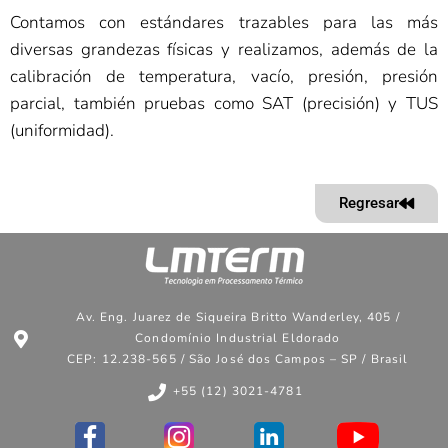
Contamos con estándares trazables para las más
diversas grandezas físicas y realizamos, además de la
calibración de temperatura, vacío, presión, presión
parcial, también pruebas como SAT (precisión) y TUS
(uniformidad).
Regresar
Av. Eng. Juarez de Siqueira Britto Wanderley, 405 /
Condomínio Industrial Eldorado
CEP: 12.238-565 / São José dos Campos – SP / Brasil
+55 (12) 3021-4781